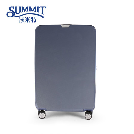
您好！欢迎光临东莞市莎米特箱包有限公司
你好，请
登录
免费注册
我的订单
顾客服务
English
400-0707-227
购物指南
购物车
0
品牌
明星热卖