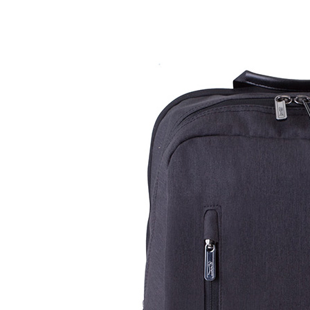
您好！欢迎光临东莞市莎米特箱包有限公司
你好，请
登录
免费注册
我的订单
顾客服务
English
400-0707-227
购物指南
购物车
0
品牌
明星热卖